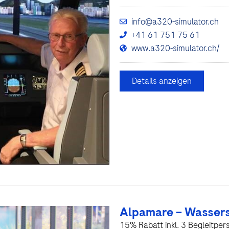
info@a320-simulator.ch
+41 61 751 75 61
www.a320-simulator.ch/
Details anzeigen
Alpamare – Wassers
15% Rabatt inkl. 3 Begleitper