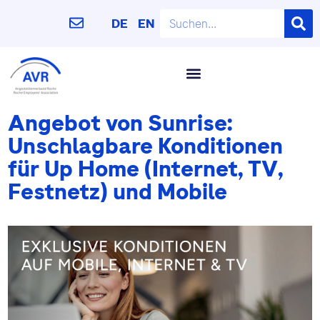
DE
EN
Angebot von Sunrise:
Unschlagbare Konditionen
für Up Home (Internet, TV,
Festnetz) und Mobile