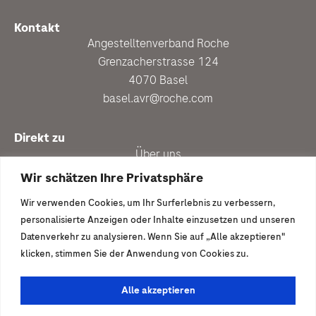
Kontakt
Angestelltenverband Roche
Grenzacherstrasse 124
4070 Basel
basel.avr@roche.com
Direkt zu
Über uns
Personalberatung
Wir schätzen Ihre Privatsphäre
Aktuell
Wir verwenden Cookies, um Ihr Surferlebnis zu verbessern,
Vergünstigungen
personalisierte Anzeigen oder Inhalte einzusetzen und unseren
Newsletter anmelden
Datenverkehr zu analysieren. Wenn Sie auf „Alle akzeptieren"
klicken, stimmen Sie der Anwendung von Cookies zu.
Ich wäre gern dabei
Mitglied werden
Alle akzeptieren