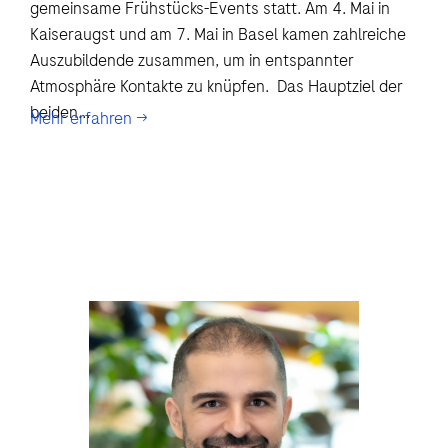
gemeinsame Frühstücks-Events statt. Am 4. Mai in
Kaiseraugst und am 7. Mai in Basel kamen zahlreiche
Auszubildende zusammen, um in entspannter
Atmosphäre Kontakte zu knüpfen. Das Hauptziel der
beiden...
Mehr erfahren →