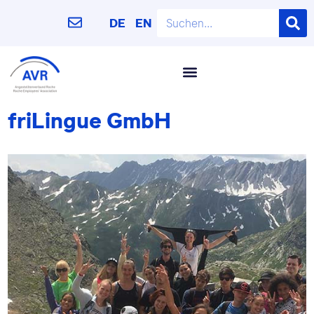
DE
EN
friLingue GmbH