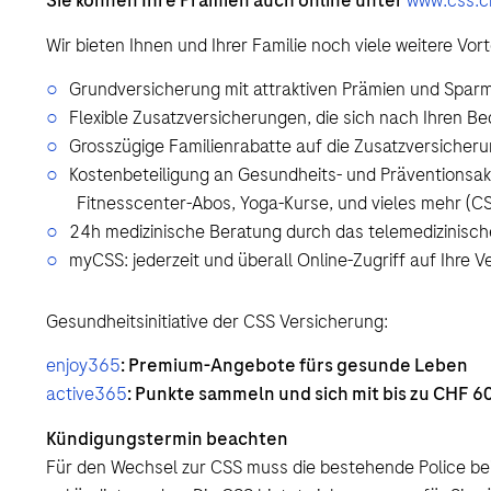
Sie können Ihre Prämien auch online unter
www.css.ch
Wir bieten Ihnen und Ihrer Familie noch viele weitere Vort
Grundversicherung mit attraktiven Prämien und Spar
Flexible Zusatzversicherungen, die sich nach Ihren Be
Grosszügige Familienrabatte auf die Zusatzversicheru
Kostenbeteiligung an Gesundheits- und Präventionsakt
Fitnesscenter-Abos, Yoga-Kurse, und vieles mehr (C
24h medizinische Beratung durch das telemedizinisc
myCSS: jederzeit und überall Online-Zugriff auf Ihre 
Gesundheitsinitiative der CSS Versicherung:
enjoy365
: Premium-Angebote fürs gesunde Leben
active365
: Punkte sammeln und sich mit bis zu CHF 6
Kündigungstermin beachten
Für den Wechsel zur CSS muss die bestehende Police bei