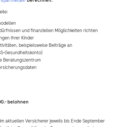
/partner/avr
berechnen.
eile:
modellen
dürfnissen und finanziellen Möglichkeiten richten
ngen Ihrer Kinder
ivitäten, beispielsweise Beiträge an
SS-Gesundheitskonto)
he Beratungszentrum
Versicherungsdaten
00.- belohnen
m aktuellen Versicherer jeweils bis Ende September