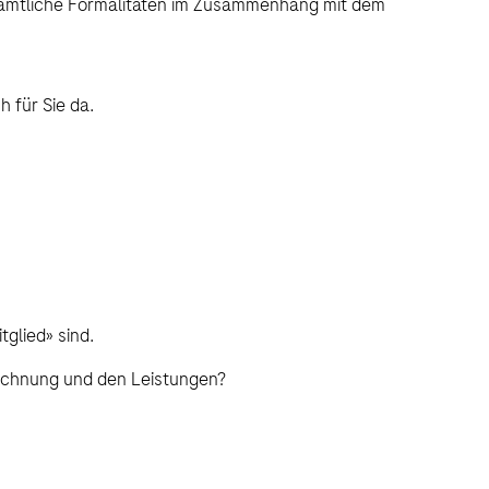
e sämtliche Formalitäten im Zusammenhang mit dem
h für Sie da.
glied» sind.
Rechnung und den Leistungen?