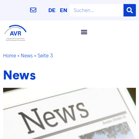
DE
EN
Home
»
News
»
Seite 3
News