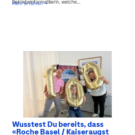
Betriebsinformatikerin, welche...
Mehr erfahren →
Wusstest Du bereits, dass
«Roche Basel / Kaiseraugst