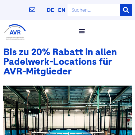
DE
EN
Bis zu 20% Rabatt in allen
Padelwerk-Locations für
AVR-Mitglieder