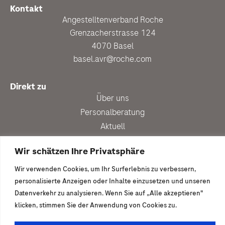
Kontakt
Angestelltenverband Roche
Grenzacherstrasse 124
4070 Basel
basel.avr@roche.com
Direkt zu
Über uns
Personalberatung
Aktuell
Vergünstigungen
Wir schätzen Ihre Privatsphäre
Newsletter anmelden
Wir verwenden Cookies, um Ihr Surferlebnis zu verbessern,
Ich wäre gern dabei
personalisierte Anzeigen oder Inhalte einzusetzen und unseren
Mitglied werden
Datenverkehr zu analysieren. Wenn Sie auf „Alle akzeptieren"
klicken, stimmen Sie der Anwendung von Cookies zu.
© 2026 | Angestelltenverband Roche