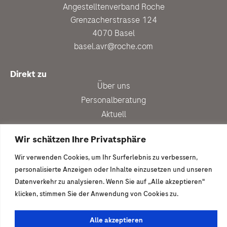
Angestelltenverband Roche
Grenzacherstrasse 124
4070 Basel
basel.avr@roche.com
Direkt zu
Über uns
Personalberatung
Aktuell
Vergünstigungen
Wir schätzen Ihre Privatsphäre
Newsletter anmelden
Wir verwenden Cookies, um Ihr Surferlebnis zu verbessern,
Ich wäre gern dabei
personalisierte Anzeigen oder Inhalte einzusetzen und unseren
Mitglied werden
Datenverkehr zu analysieren. Wenn Sie auf „Alle akzeptieren"
klicken, stimmen Sie der Anwendung von Cookies zu.
© 2026 | Angestelltenverband Roche
Alle akzeptieren