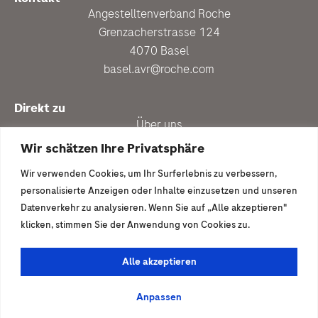
Angestelltenverband Roche
Grenzacherstrasse 124
4070 Basel
basel.avr@roche.com
Direkt zu
Über uns
Personalberatung
Wir schätzen Ihre Privatsphäre
Aktuell
Wir verwenden Cookies, um Ihr Surferlebnis zu verbessern,
Vergünstigungen
personalisierte Anzeigen oder Inhalte einzusetzen und unseren
Newsletter anmelden
Datenverkehr zu analysieren. Wenn Sie auf „Alle akzeptieren"
klicken, stimmen Sie der Anwendung von Cookies zu.
Ich wäre gern dabei
Mitglied werden
Alle akzeptieren
© 2026 | Angestelltenverband Roche
Anpassen