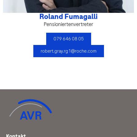
Roland Fumagalli
Pensioniertenvertreter
079 646 08 05
robert.gray.rg1@roche.com
Kontakt