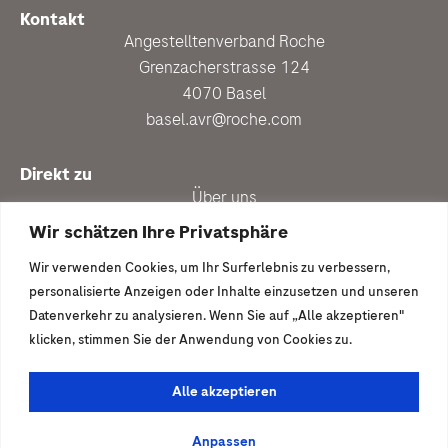
Kontakt
Angestelltenverband Roche
Grenzacherstrasse 124
4070 Basel
basel.avr@roche.com
Direkt zu
Über uns
Personalberatung
Wir schätzen Ihre Privatsphäre
Aktuell
Wir verwenden Cookies, um Ihr Surferlebnis zu verbessern,
Vergünstigungen
personalisierte Anzeigen oder Inhalte einzusetzen und unseren
Newsletter anmelden
Datenverkehr zu analysieren. Wenn Sie auf „Alle akzeptieren"
klicken, stimmen Sie der Anwendung von Cookies zu.
Ich wäre gern dabei
Mitglied werden
Alle akzeptieren
© 2026 | Angestelltenverband Roche
Anpassen