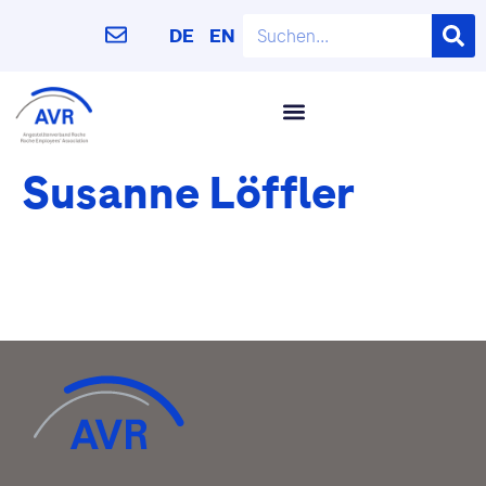
DE
EN
Susanne Löffler