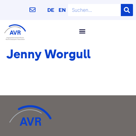
DE
EN
Jenny Worgull