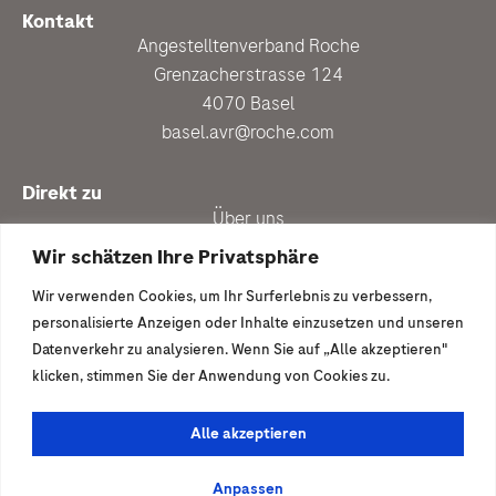
Kontakt
Angestelltenverband Roche
Grenzacherstrasse 124
4070 Basel
basel.avr@roche.com
Direkt zu
Über uns
Personalberatung
Wir schätzen Ihre Privatsphäre
Aktuell
Wir verwenden Cookies, um Ihr Surferlebnis zu verbessern,
Vergünstigungen
personalisierte Anzeigen oder Inhalte einzusetzen und unseren
Newsletter anmelden
Datenverkehr zu analysieren. Wenn Sie auf „Alle akzeptieren"
klicken, stimmen Sie der Anwendung von Cookies zu.
Ich wäre gern dabei
Mitglied werden
Alle akzeptieren
© 2026 | Angestelltenverband Roche
Anpassen